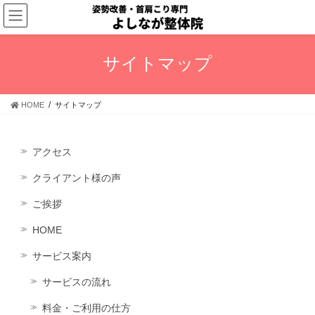
コ
ナ
ン
ビ
テ
ゲ
ン
ー
サイトマップ
ツ
シ
へ
ョ
ス
ン
HOME
サイトマップ
キ
に
ッ
移
プ
動
アクセス
クライアント様の声
ご挨拶
HOME
サービス案内
サービスの流れ
料金・ご利用の仕方