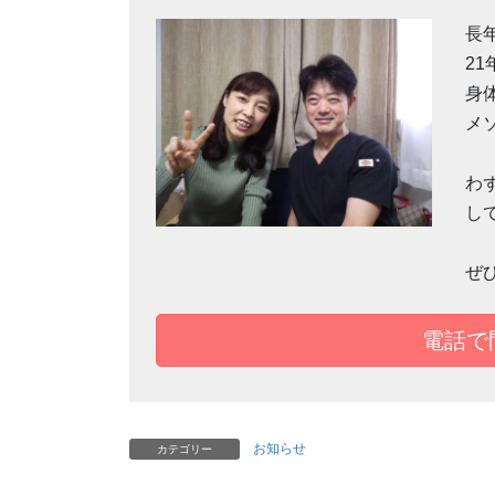
長
2
身
メ
わ
し
ぜ
電話
お知らせ
カテゴリー