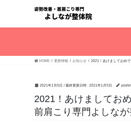
コ
ナ
ン
ビ
テ
ゲ
ン
ー
ツ
シ
へ
ョ
ス
ン
キ
に
ッ
移
HOME
更新情報
お知らせ
2021！あけましてお
プ
動
2021年1月5日
/ 最終更新日時 :
2021年1月5日
yoshi
2021！あけまして
前肩こり専門よしなが