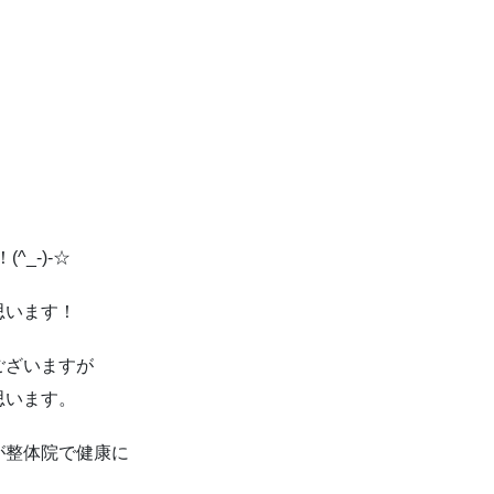
^_-)-☆
思います！
ございますが
思います。
が整体院で健康に