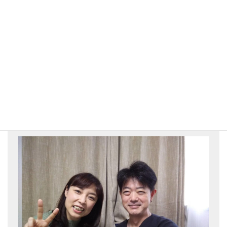
＃川崎駅/＃京急川崎駅/＃川崎整体/＃鶴見/＃六郷/＃八丁畷/＃蒲
田/＃姿勢/＃猫背/＃反り腰/＃O脚/X脚/＃むくみ/＃腰痛/＃肩こり/
＃首こり/＃美容/＃眼精疲労/＃頭痛/＃慢性疲労/＃小顔矯正/＃骨盤
矯正/＃骨格矯正/＃個室/＃カイロプラクティック/＃整体/
あなたにとって街一番の整体師を目
指して