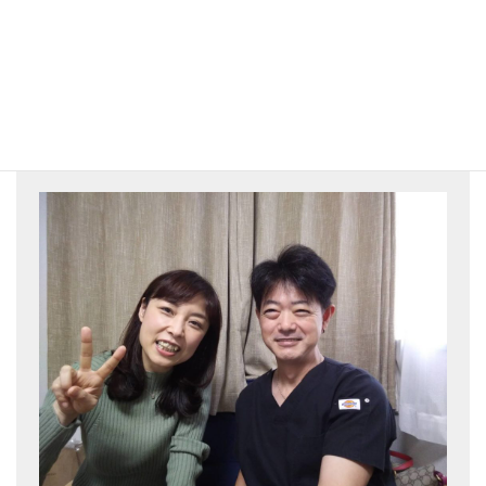
姿勢改善・首肩こり専門よしなが整体院
院長 吉長 弘行
あなたにとって街一番の整体師を目
指して