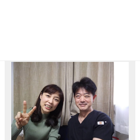
川崎駅前 姿勢改善・首肩こり専門よしなが整体院
院長 吉長
あなたにとって街一番の整体師を目
指して