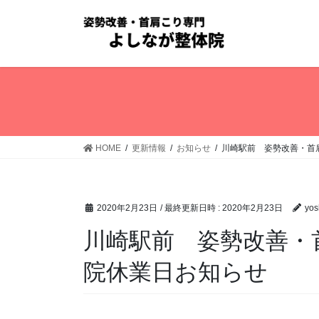
コ
ナ
ン
ビ
テ
ゲ
ン
ー
ツ
シ
へ
ョ
ス
ン
キ
に
ッ
移
HOME
更新情報
お知らせ
川崎駅前 姿勢改善・首
プ
動
2020年2月23日
/ 最終更新日時 :
2020年2月23日
yos
川崎駅前 姿勢改善・
院休業日お知らせ