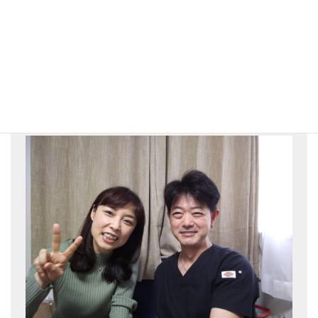
姿勢改善・首肩こり専門よしなが整体院
院長 吉長弘行
あなたにとって街一番の整体師を目
指して