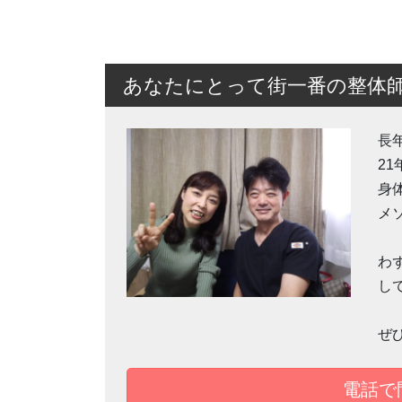
あなたにとって街一番の整体
長
2
身
メ
わ
し
ぜ
電話