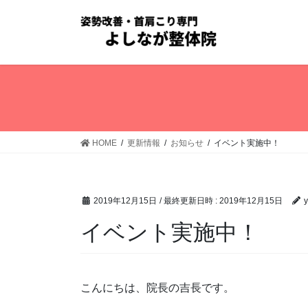
コ
ナ
ン
ビ
テ
ゲ
ン
ー
ツ
シ
へ
ョ
ス
ン
キ
に
ッ
移
HOME
更新情報
お知らせ
イベント実施中！
プ
動
2019年12月15日
/ 最終更新日時 :
2019年12月15日
y
イベント実施中！
こんにちは、院長の吉長です。